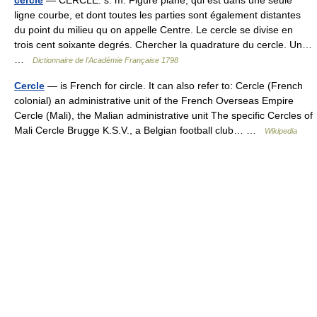
cercle
— CERCLE. s. m. Figure plane, qui est dans une seule
ligne courbe, et dont toutes les parties sont également distantes
du point du milieu qu on appelle Centre. Le cercle se divise en
trois cent soixante degrés. Chercher la quadrature du cercle. Un…
…
Dictionnaire de l'Académie Française 1798
Cercle
— is French for circle. It can also refer to: Cercle (French
colonial) an administrative unit of the French Overseas Empire
Cercle (Mali), the Malian administrative unit The specific Cercles of
Mali Cercle Brugge K.S.V., a Belgian football club… …
Wikipedia