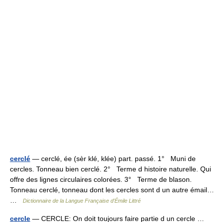
cerclé
— cerclé, ée (sèr klé, klée) part. passé. 1° Muni de
cercles. Tonneau bien cerclé. 2° Terme d histoire naturelle. Qui
offre des lignes circulaires colorées. 3° Terme de blason.
Tonneau cerclé, tonneau dont les cercles sont d un autre émail…
…
Dictionnaire de la Langue Française d'Émile Littré
cercle
— CERCLE: On doit toujours faire partie d un cercle …