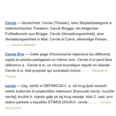
Cercle
— bezeichnet: Cercle (Theater), eine Sitzplatzkategorie in
österreichischen Theatern. Cercle Brügge, ein belgischer
Fußballverein aus Brügge. Cercle (Verwaltungseinheit), eine
Verwaltungseinheit in Mali. Cercle et Carré, ehemalige Pariser…
…
Deutsch Wikipedia
Cercle D'or
— Cette page d’homonymie répertorie les différents
sujets et articles partageant un même nom. Cercle d or peut faire
référence à : Cercle d or, un circuit touristique réputé en Islande.
Cercle d or, état proposé qui souhaitait inclure… …
Wikipédia en
Français
cercle
— (izg. sèrkl) m DEFINICIJA 1. a. uži krug ljudi vezanih
nekim kulturnim ili umjetničkim interesom [francuski cercle; muzički
cercle]; kružok b. mjesto gdje se taj krug sastaje; klub 2. zast. prvi
redovi parketa u kazalištu ETIMOLOGIJA fr. cercle:… …
Hrvatski
jezični portal