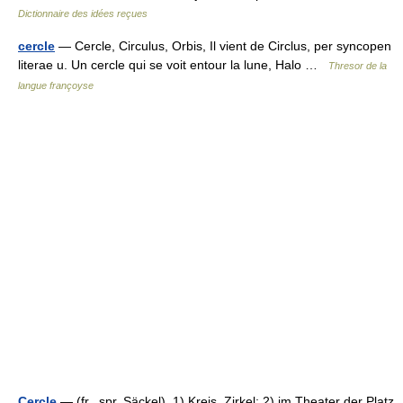
Dictionnaire des idées reçues
cercle
— Cercle, Circulus, Orbis, Il vient de Circlus, per syncopen
literae u. Un cercle qui se voit entour la lune, Halo …
Thresor de la
langue françoyse
Cercle
— (fr., spr. Säckel), 1) Kreis, Zirkel; 2) im Theater der Platz