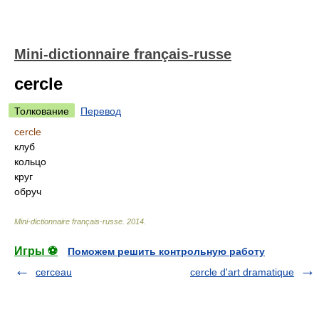
Mini-dictionnaire français-russe
cercle
Толкование
Перевод
cercle
клуб
кольцо
круг
обруч
Mini-dictionnaire français-russe
.
2014
.
Игры ⚽
Поможем решить контрольную работу
cerceau
cercle d'art dramatique