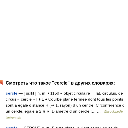
Смотреть что такое "cercle" в других словарях:
cercle
— [ sɛrkl ] n. m. • 1160 « objet circulaire »; lat. circulus, de
circus « cercle » I ♦ 1 ♦ Courbe plane fermée dont tous les points
sont à égale distance R (⇒ 1. rayon) d un centre. Circonférence d
un cercle, égale à 2 π R. Diamètre d un cercle :… …
Encyclopédie
Universelle