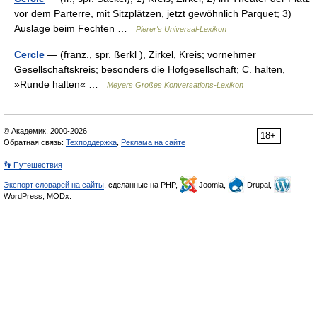
vor dem Parterre, mit Sitzplätzen, jetzt gewöhnlich Parquet; 3)
Auslage beim Fechten …
Pierer's Universal-Lexikon
Cercle
— (franz., spr. ßerkl ), Zirkel, Kreis; vornehmer
Gesellschaftskreis; besonders die Hofgesellschaft; C. halten,
»Runde halten« …
Meyers Großes Konversations-Lexikon
© Академик, 2000-2026
18+
Обратная связь:
Техподдержка
,
Реклама на сайте
👣 Путешествия
Экспорт словарей на сайты
, сделанные на PHP,
Joomla,
Drupal,
WordPress, MODx.